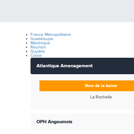
France Métropolitaine
Guadeloupe
Martinique
Reunion
Guyane
Corse
Atlantique Amenagement
Nom de la borne
La Rochelle
OPH Angoumois