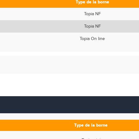
Type de la borne
Topia NF
Topia NF
Topia On line
Type de la borne